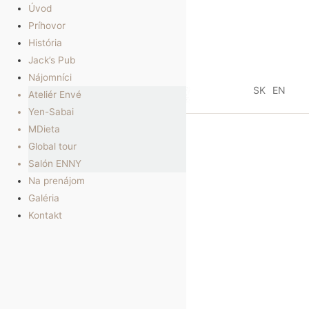
Úvod
Príhovor
História
Jack’s Pub
Nájomníci
SK
EN
Ateliér Envé
Yen-Sabai
MDieta
Global tour
Salón ENNY
Na prenájom
Galéria
Kontakt